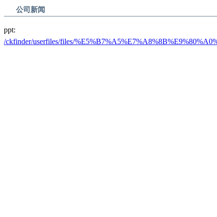
公司新闻
ppt:
/ckfinder/userfiles/files/%E5%B7%A5%E7%A8%8B%E